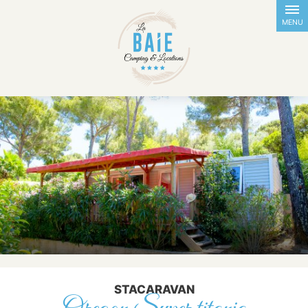
FR
EN
NL
DE
MENU
STACARAVAN