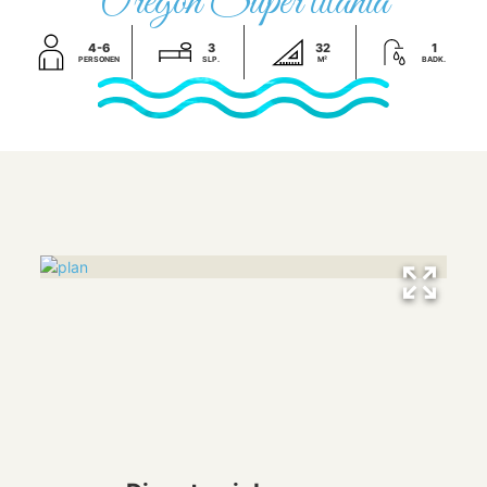
Oregon Super titania
4-6
3
32
1
PERSONEN
SLP.
M²
BADK.